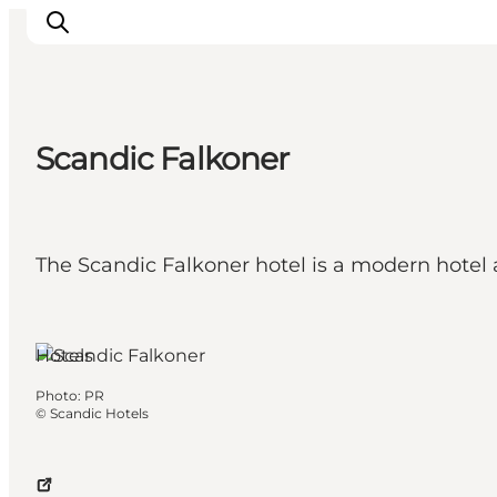
Scandic Falkoner
Inspirations
Destinations
Quoi faire
The Scandic Falkoner hotel is a modern hotel 
Hébergements
Planifiez votre voyage
Hotels
Photo
:
PR
©
Scandic Hotels