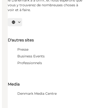
le Danemark a à offrir, et nous espérons que
vous y trouverez de nombreuses choses à
voir et à faire.
Choisissez la langue
D'autres sites
Presse
Business Events
Professionnels
Media
Denmark Media Centre