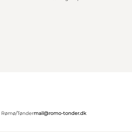
 - Rømø/Tønder
mail@romo-tonder.dk