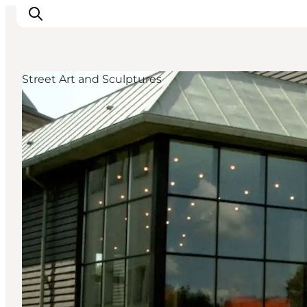
Street Art and Sculptures
Inspirations
Destinations
Quoi faire
Hébergements
Planifiez votre voyage