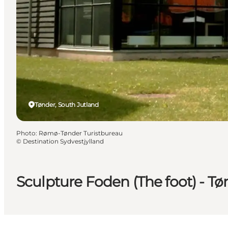
Tønder, South Jutland
Photo
:
Rømø-Tønder Turistbureau
©
Destination Sydvestjylland
Sculpture Foden (The foot) - Tø