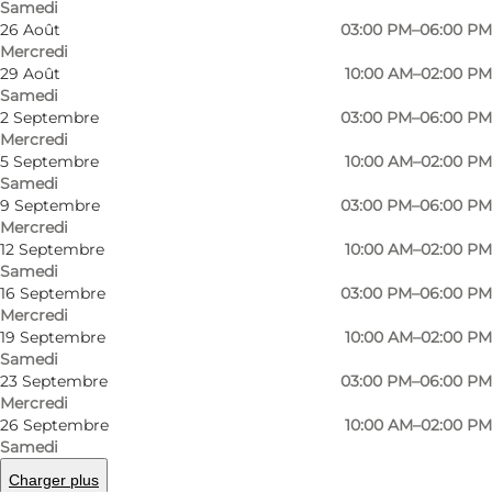
Samedi
26 Août
03:00 PM–06:00 PM
Mercredi
29 Août
10:00 AM–02:00 PM
Samedi
2 Septembre
03:00 PM–06:00 PM
Mercredi
5 Septembre
10:00 AM–02:00 PM
Samedi
9 Septembre
03:00 PM–06:00 PM
Mercredi
Photo
:
Harriet Williams
Photo
12 Septembre
10:00 AM–02:00 PM
©
Ulandsforeningen Svalerne
©
Ulan
Samedi
16 Septembre
03:00 PM–06:00 PM
Mercredi
Précédent
Suivant
19 Septembre
10:00 AM–02:00 PM
Samedi
23 Septembre
03:00 PM–06:00 PM
Mercredi
26 Septembre
10:00 AM–02:00 PM
In this little 2nd hand shop, there are plenty of
Samedi
clothes, books, knick-knacks, kitchen stuff,
Charger plus