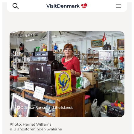
Shopping
Inspirations
Destinations
Quoi faire
Hébergements
Planifiez votre voyage
Odense, Funen and the Islands
Photo
:
Harriet Williams
©
Ulandsforeningen Svalerne