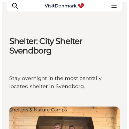
Shelter: City Shelter
Inspirations
Svendborg
Destinations
Quoi faire
Hébergements
Stay overnight in the most centrally
Planifiez votre voyage
located shelter in Svendborg.
Shelters & Nature Camps