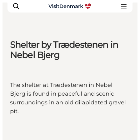
Shelter by Trædestenen in
Inspirations
Nebel Bjerg
Destinations
Quoi faire
Hébergements
The shelter at Trædestenen in Nebel
Planifiez votre voyage
Bjerg is found in peaceful and scenic
surroundings in an old dilapidated gravel
pit.