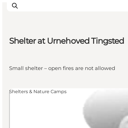
Shelter at Urnehoved Tingsted
Inspirations
Destinations
Quoi faire
Small shelter – open fires are not allowed
Hébergements
Planifiez votre voyage
Shelters & Nature Camps