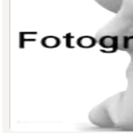
Aabenraa, South Jutland