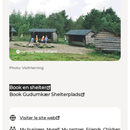
Herning, West Jutland
Photo
:
VisitHerning
Book en shelter
Book Gudumkær Shelterplads
Visiter le site web
My business, Myself, My partner, Friends, Children