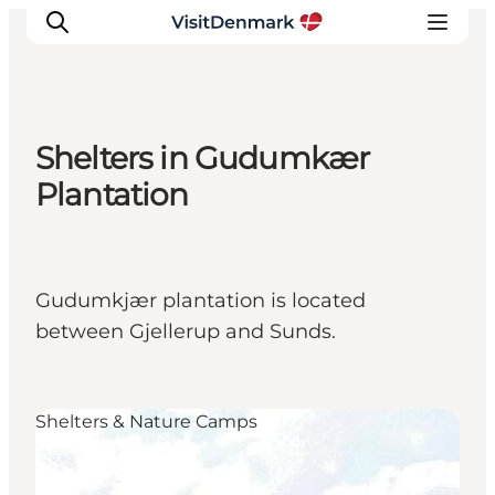
Shelters in Gudumkær
Inspirations
Plantation
Destinations
Quoi faire
Hébergements
Gudumkjær plantation is located
Planifiez votre voyage
between Gjellerup and Sunds.
Shelters & Nature Camps