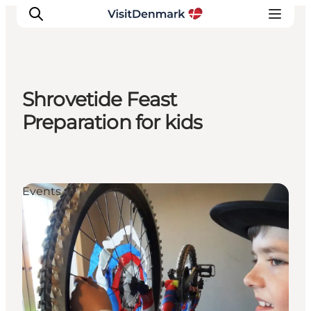
Shrovetide Feast
Inspirations
Preparation for kids
Destinations
Quoi faire
Hébergements
Events
Planifiez votre voyage