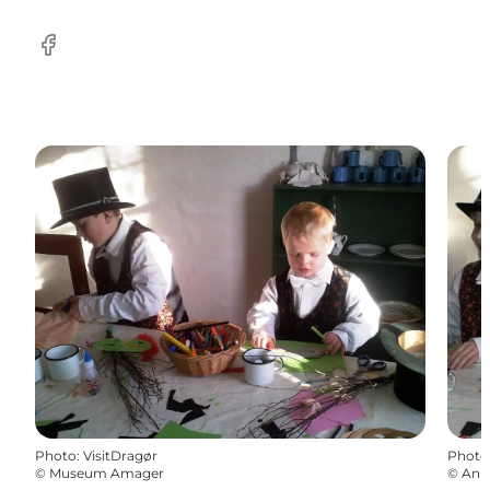
Facebook
Photo
:
VisitDragør
Photo
©
Museum Amager
©
Ann