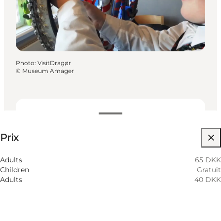
Photo
:
VisitDragør
©
Museum Amager
Voir les prix
Prix
Visiter le site web
Children
Adults
65 DKK
Children
Gratuit
Adults
40 DKK