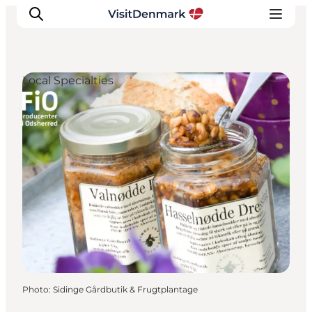
Local Specialties
Inspirations
Destinations
Quoi faire
Hébergements
Planifiez votre voyage
Photo
:
Sidinge Gårdbutik & Frugtplantage