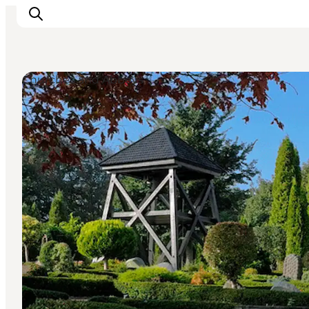
Churches and Abbeys
Inspirations
Destinations
Quoi faire
Hébergements
Planifiez votre voyage