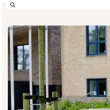
Street Art and Sculptures
Inspirations
Destinations
Quoi faire
Hébergements
Planifiez votre voyage