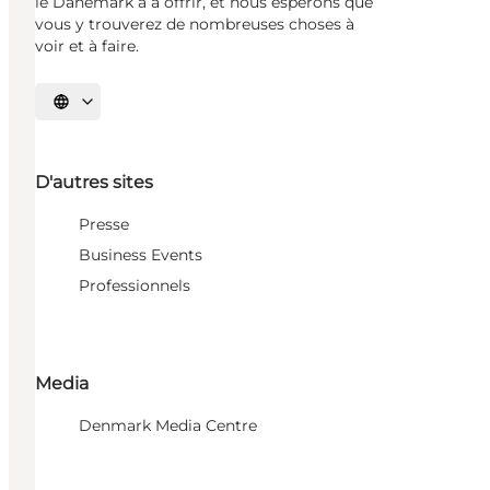
le Danemark a à offrir, et nous espérons que
vous y trouverez de nombreuses choses à
voir et à faire.
Choisissez la langue
D'autres sites
Presse
Business Events
Professionnels
Media
Denmark Media Centre