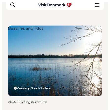
Beaches and lidos
Inspirations
Destinations
Quoi faire
Hébergements
Planifiez votre voyage
Vamdrup, South Jutland
Photo
:
Kolding Kommune