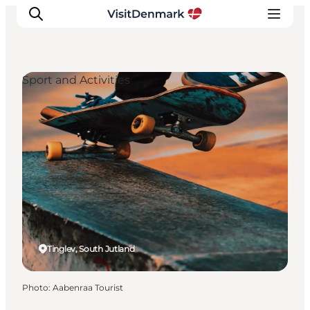
Sport and Activities
Inspirations
Destinations
Quoi faire
Hébergements
Planifiez votre voyage
Tinglev, South Jutland
Photo
:
Aabenraa Tourist