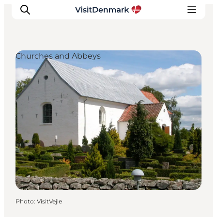
Churches and Abbeys
Inspirations
Destinations
Quoi faire
Hébergements
Planifiez votre voyage
Photo
:
VisitVejle