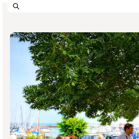
Restaurants
Inspirations
Destinations
Quoi faire
Hébergements
Planifiez votre voyage