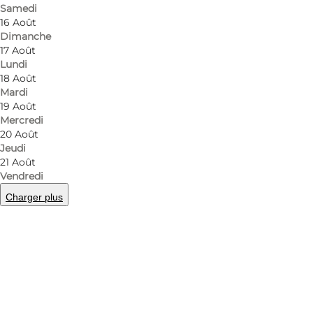
Samedi
16 Août
Dimanche
17 Août
Lundi
18 Août
Mardi
19 Août
Mercredi
20 Août
Jeudi
21 Août
Vendredi
Charger plus
Photo
:
Jeanette Phillipsen
©
Restaurant Skipperly