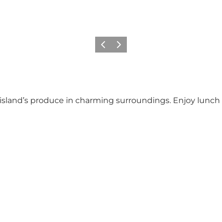
Précédent
Suivant
island’s produce in charming surroundings. Enjoy lunch 