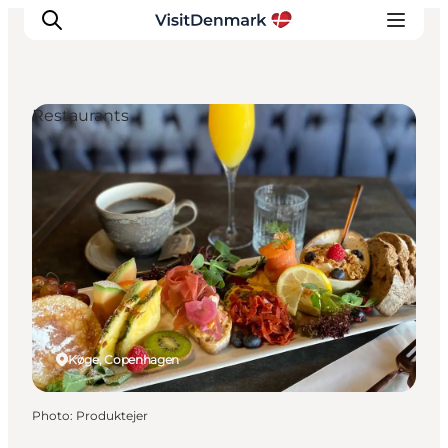
Restaurants
Inspirations
Destinations
Quoi faire
Hébergements
Planifiez votre voyage
Køge, Copenhagen
Photo
:
Produktejer