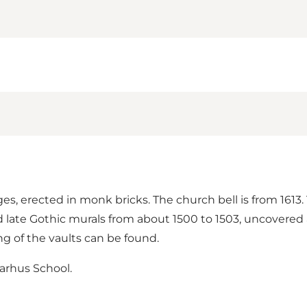
s, erected in monk bricks. The church bell is from 1613. 
d late Gothic murals from about 1500 to 1503, uncovered
g of the vaults can be found.
Aarhus School.