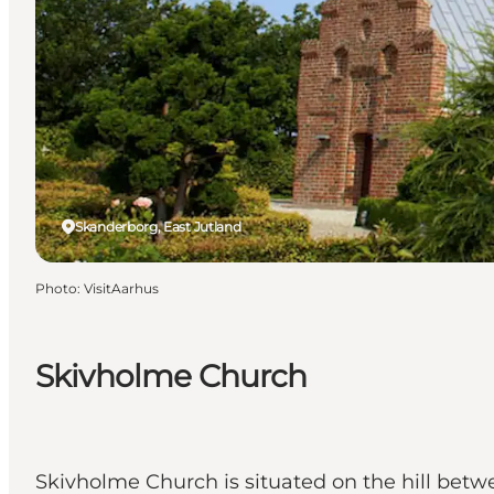
Skanderborg, East Jutland
Photo
:
VisitAarhus
Skivholme Church
Skivholme Church is situated on the hill be