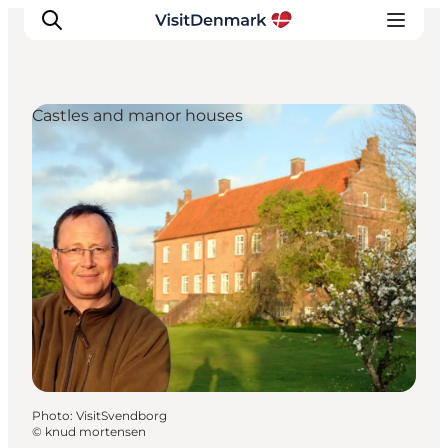
Castles and manor houses
Inspirations
Destinations
Quoi faire
Hébergements
Planifiez votre voyage
Photo
:
VisitSvendborg
©
knud mortensen