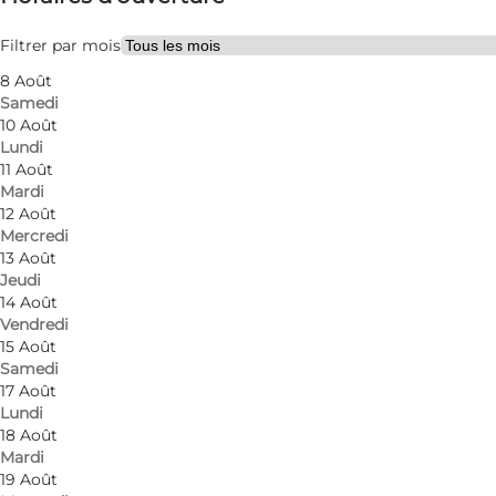
Children, Friends, My partner, Myself
Filtrer par mois
8 Août
Samedi
10 Août
Lundi
11 Août
Mardi
12 Août
Mercredi
Photo
:
Skoringen Perlegade - Sønderborg
13 Août
Jeudi
14 Août
Vendredi
15 Août
Samedi
17 Août
Lundi
Skoringen is a wellknown chain of shoe stores in De
18 Août
Mardi
provides you with the opportunity to underline your p
19 Août