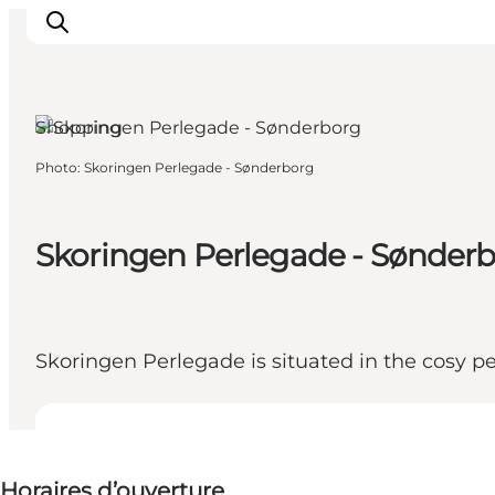
Sønderborg, South Jutland
Shopping
Photo
:
Skoringen Perlegade - Sønderborg
Inspirations
Destinations
Quoi faire
Skoringen Perlegade - Sønder
Hébergements
Planifiez votre voyage
Skoringen Perlegade is situated in the cosy pe
Voir les horaires d’ouverture
Horaires d’ouverture
Visiter le site web