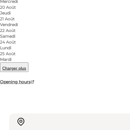
Mercredi
We have a wide selection Skoringen´s own brand like
20 Août
Converse, Gabor, Merrell, Rieker, Reebok, Vagabond
Jeudi
21 Août
Vendredi
22 Août
Samedi
instagram
facebook
24 Août
Lundi
25 Août
Mardi
Charger plus
En savoir plus
Opening hours