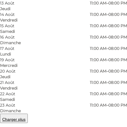
drinks, ice cream etc. The café is located within
13 Août
11:00 AM–08:00 PM
Jeudi
walking distance from one of the best beaches
14 Août
11:00 AM–08:00 PM
on the island. Playroom for children both
Vendredi
indoors and
15 Août
11:00 AM–08:00 PM
Samedi
outdoors. Handicap toilet
16 Août
11:00 AM–08:00 PM
Dimanche
17 Août
11:00 AM–08:00 PM
Lundi
19 Août
11:00 AM–08:00 PM
Mercredi
20 Août
11:00 AM–08:00 PM
Jeudi
21 Août
11:00 AM–08:00 PM
En savoir plus
Vendredi
22 Août
11:00 AM–08:00 PM
Coordonnées
Samedi
23 Août
11:00 AM–08:00 PM
Facilities
Dimanche
Charger plus