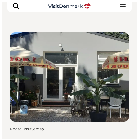
Cafés
Inspirations
Destinations
Quoi faire
Hébergements
Planifiez votre voyage
Photo
:
VisitSamsø