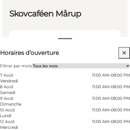
Skovcaféen Mårup
Voir les horaires d’ouverture
Horaires d’ouverture
Filtrer par mois
7 Août
11:00 AM–08:00 PM
Vendredi
8 Août
11:00 AM–08:00 PM
Samedi
9 Août
11:00 AM–08:00 PM
Café and restaurant with classic Danish food
Dimanche
made with ingredients from the island’s many
10 Août
11:00 AM–08:00 PM
suppliers. Outdoor dining in the middle of the
Lundi
12 Août
11:00 AM–08:00 PM
forest where you can enjoy coffee, tea, cold
Mercredi