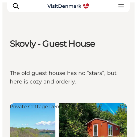
Skovly - Guest House
Inspirations
Destinations
Quoi faire
The old guest house has no “stars”, but
Hébergements
here is cozy and orderly.
Planifiez votre voyage
Private Cottage Rentals