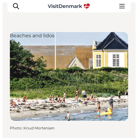
Beaches and lidos
Inspirations
Destinations
Quoi faire
Hébergements
Planifiez votre voyage
Photo
:
Knud Mortensen