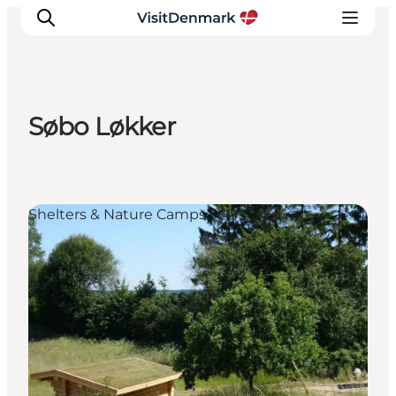
Søbo Løkker
Inspirations
Destinations
Quoi faire
Shelters & Nature Camps
Hébergements
Planifiez votre voyage