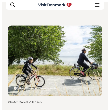
Bike Rentals
Inspirations
Destinations
Quoi faire
Hébergements
Planifiez votre voyage
Søby, Funen and the Islands
Photo
:
Daniel Villadsen