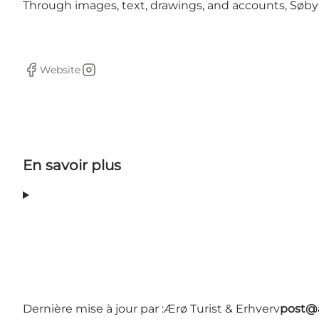
Through images, text, drawings, and accounts, Søbyg
Website
Facebook
Instagram
En savoir plus
Dernière mise à jour par :
Ærø Turist & Erhverv
post@a