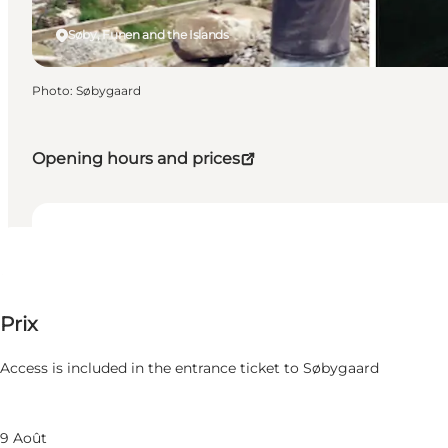
Søby, Funen and the Islands
Photo
:
Søbygaard
Opening hours and prices
Dates et horaires
Dates et horaires
Prix sur demande
Prix
Visiter le site web
Filtrer par mois
7 Août
Access is included in the entrance ticket to Søbygaard
Vendredi
8 Août
Samedi
9 Août