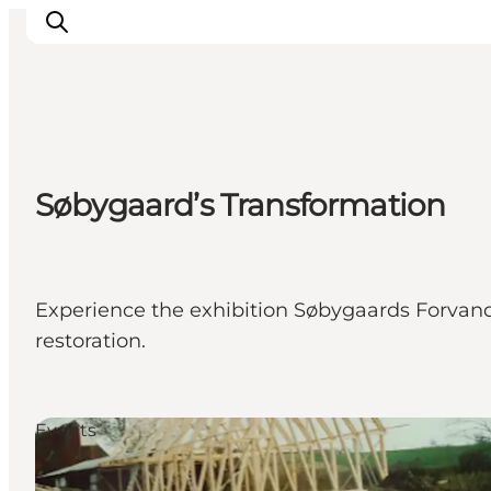
Inspirations
Søbygaard’s Transformation
Destinations
Quoi faire
Hébergements
Planifiez votre voyage
Experience the exhibition Søbygaards Forvandl
restoration.
Events