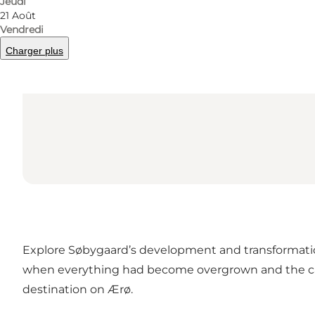
Jeudi
21 Août
Vendredi
Charger plus
Explore Søbygaard’s development and transformati
when everything had become overgrown and the castl
destination on Ærø.