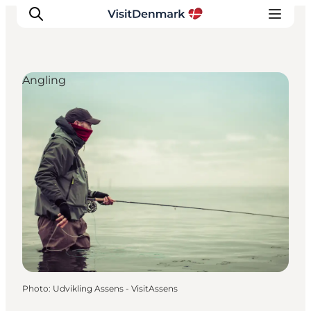
Angling
Inspirations
Destinations
Quoi faire
Hébergements
Planifiez votre voyage
Photo
:
Udvikling Assens - VisitAssens