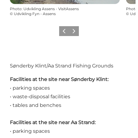
Photo
:
Udvikling Assens - VisitAssens
Photo
©
Udvikling Fyn - Assens
©
Udvi
Précédent
Suivant
Sønderby Klint/Aa Strand Fishing Grounds
Facilities at the site near Sønderby Klint:
• parking spaces
• waste-disposal facilities
• tables and benches
Facilities at the site near Aa Strand:
• parking spaces