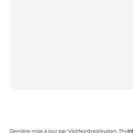
Dernière mise à jour par :
VisitNordvestkysten, Thy
in