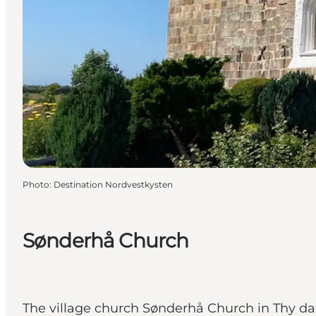
Photo
:
Destination Nordvestkysten
Sønderhå Church
The village church Sønderhå Church in Thy dat