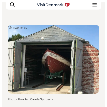
Museums
Inspirations
Destinations
Quoi faire
Hébergements
Planifiez votre voyage
Photo
:
Fonden Gamle Sønderho