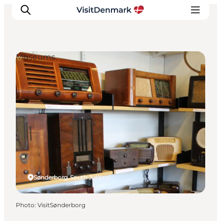
Museums
Inspirations
Destinations
Quoi faire
Hébergements
Planifiez votre voyage
Sønderborg, South Jutland
Photo
:
VisitSønderborg