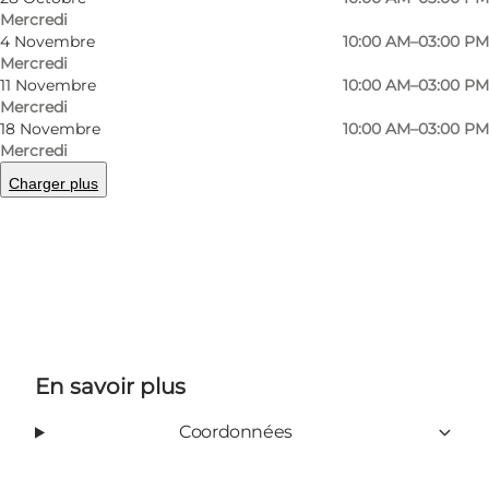
of different periods and manufacturers.
Mercredi
4 Novembre
10:00 AM–03:00 PM
Opening hours:
Mercredi
Wednesdays from 10 am - 3 pm - visits without
11 Novembre
10:00 AM–03:00 PM
Mercredi
the opening hours can be arranged with
18 Novembre
10:00 AM–03:00 PM
chairman Sven Dyhr on phone (+45) 30 63 14 11
Mercredi
or e-mail:
radiostikoni@gmail.com
Charger plus
En savoir plus
Coordonnées