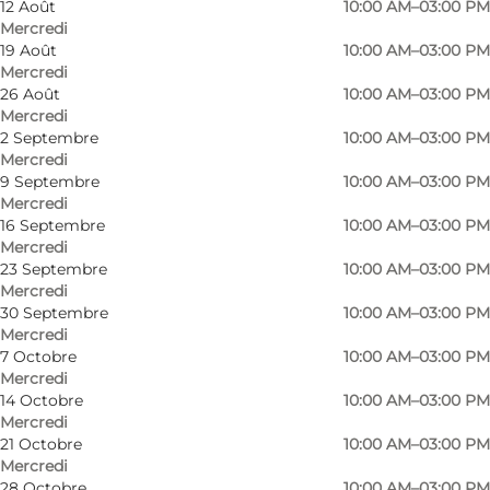
12 Août
10:00 AM–03:00 PM
Friends, My partner, Myself
Mercredi
19 Août
10:00 AM–03:00 PM
Mercredi
26 Août
10:00 AM–03:00 PM
Mercredi
2 Septembre
10:00 AM–03:00 PM
Mercredi
9 Septembre
10:00 AM–03:00 PM
Mercredi
The Radiomuseum is situated at the EUC
16 Septembre
10:00 AM–03:00 PM
Mercredi
college in Sønderborg.
23 Septembre
10:00 AM–03:00 PM
Mercredi
The collection is build up around a true copy of
30 Septembre
10:00 AM–03:00 PM
Mercredi
the former radio shop 'STIKONI' that was
7 Octobre
10:00 AM–03:00 PM
situated in Sønderborg. Besides a true copy of
Mercredi
14 Octobre
10:00 AM–03:00 PM
the shop, office and workshop, the museum
Mercredi
has a large collection of radio models, tape
21 Octobre
10:00 AM–03:00 PM
recorders, records and radio-related equipment
Mercredi
28 Octobre
10:00 AM–03:00 PM