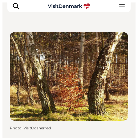
Natural Areas
Inspirations
Destinations
Quoi faire
Hébergements
Planifiez votre voyage
Photo
:
VisitOdsherred