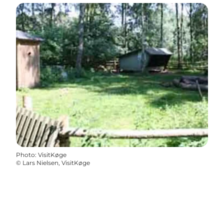
Photo
:
VisitKøge
©
Lars Nielsen, VisitKøge