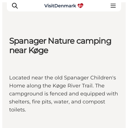
Spanager Nature camping
Inspirations
near Køge
Destinations
Quoi faire
Hébergements
Located near the old Spanager Children's
Planifiez votre voyage
Home along the Køge River Trail. The
campground is fenced and equipped with
shelters, fire pits, water, and compost
toilets.