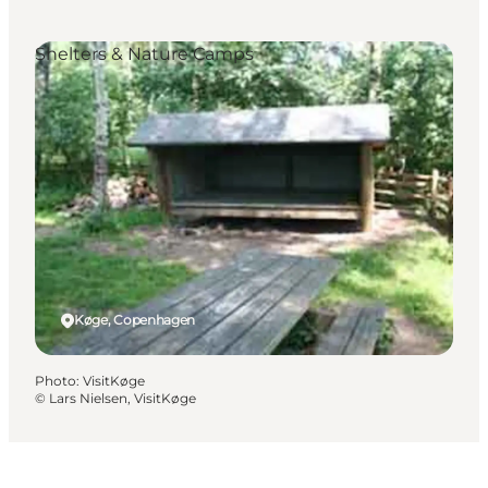
Shelters & Nature Camps
Køge, Copenhagen
Photo
:
VisitKøge
©
Lars Nielsen, VisitKøge