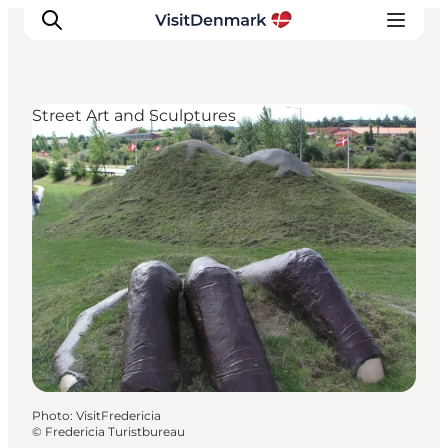
Street Art and Sculptures
Inspirations
Destinations
Quoi faire
Hébergements
Planifiez votre voyage
Photo
:
VisitFredericia
©
Fredericia Turistbureau