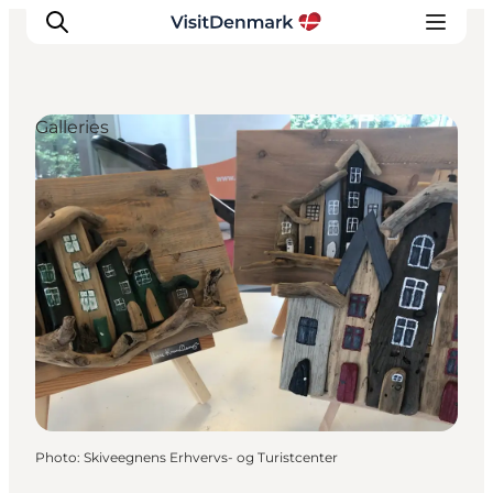
Galleries
Inspirations
Destinations
Quoi faire
Hébergements
Planifiez votre voyage
Photo
:
Skiveegnens Erhvervs- og Turistcenter