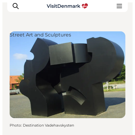
Street Art and Sculptures
Inspirations
Destinations
Quoi faire
Hébergements
Planifiez votre voyage
Photo
:
Destination Vadehavskysten