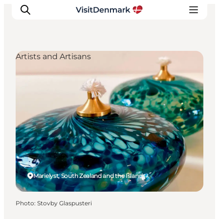
Artists and Artisans
Inspirations
Destinations
Quoi faire
Hébergements
Planifiez votre voyage
Marielyst, South Zealand and the Islands
Photo
:
Stovby Glaspusteri