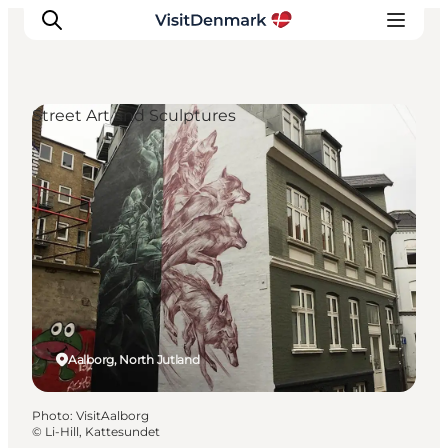
Street Art and Sculptures
Inspirations
Destinations
Quoi faire
Hébergements
Planifiez votre voyage
Aalborg, North Jutland
Photo
:
VisitAalborg
©
Li-Hill, Kattesundet