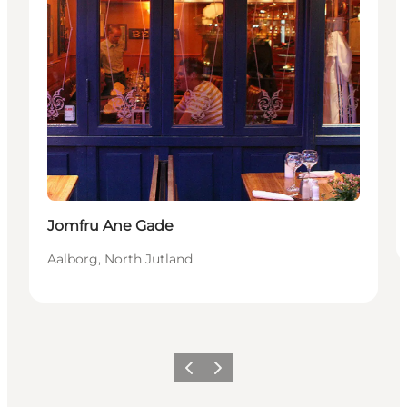
Jomfru Ane Gade
Aalborg, North Jutland
Précédent
Suivant