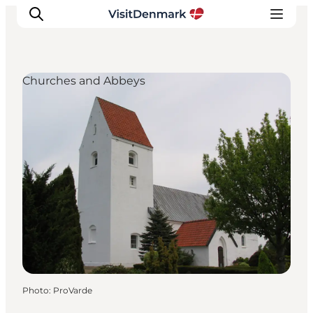
Churches and Abbeys
Inspirations
Destinations
Quoi faire
Hébergements
Planifiez votre voyage
Photo
:
ProVarde