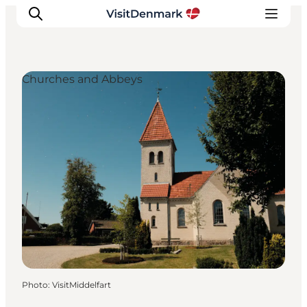
Churches and Abbeys
Inspirations
Destinations
Quoi faire
Hébergements
Planifiez votre voyage
Photo
:
VisitMiddelfart