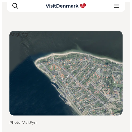
Angling
Inspirations
Destinations
Quoi faire
Hébergements
Planifiez votre voyage
Photo
:
VisitFyn