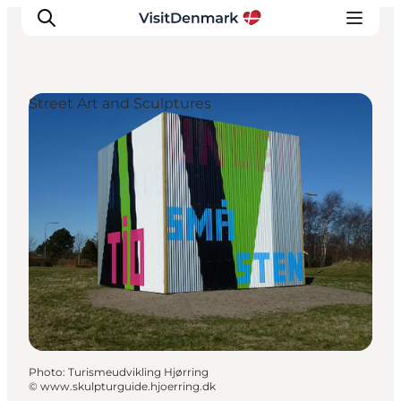
Street Art and Sculptures
Inspirations
Destinations
Quoi faire
Hébergements
Planifiez votre voyage
Photo
:
Turismeudvikling Hjørring
©
www.skulpturguide.hjoerring.dk