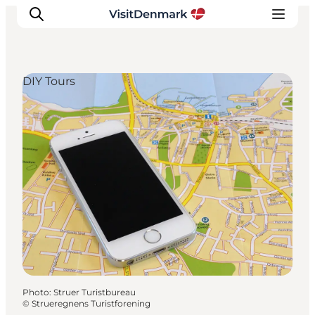
DIY Tours
Inspirations
Destinations
Quoi faire
Hébergements
Planifiez votre voyage
Photo
:
Struer Turistbureau
©
Strueregnens Turistforening