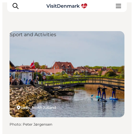
Sport and Activities
Inspirations
Destinations
Quoi faire
Hébergements
Planifiez votre voyage
Sæby, North Jutland
Photo
:
Peter Jørgensen