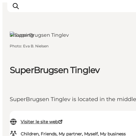
Tinglev, South Jutland
Shopping
Photo
:
Eva B. Nielsen
Inspirations
Destinations
Quoi faire
SuperBrugsen Tinglev
Hébergements
Planifiez votre voyage
SuperBrugsen Tinglev is located in the middle
Visiter le site web
Children, Friends, My partner, Myself, My business