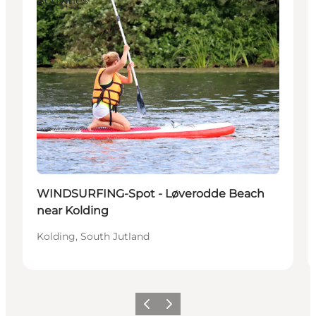
Activities
WINDSURFING-Spot - Løverodde Beach
near Kolding
Kolding, South Jutland
Précédent
Suivant