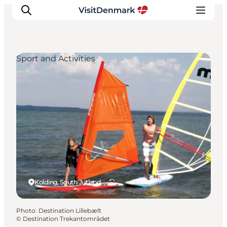
Sport and Activities
Inspirations
Destinations
Quoi faire
Hébergements
Planifiez votre voyage
Kolding, South Jutland
Photo
:
Destination Lillebælt
©
Destination Trekantområdet