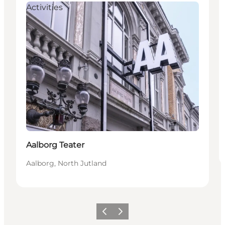
Activities
Aalborg Teater
Aalborg, North Jutland
Précédent
Suivant