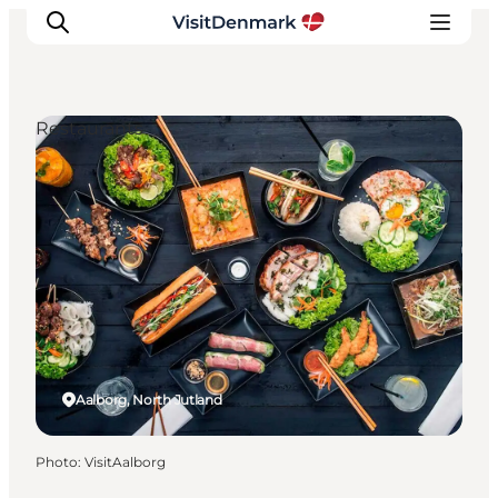
Restaurants
Inspirations
Destinations
Quoi faire
Hébergements
Planifiez votre voyage
Aalborg, North Jutland
Photo
:
VisitAalborg