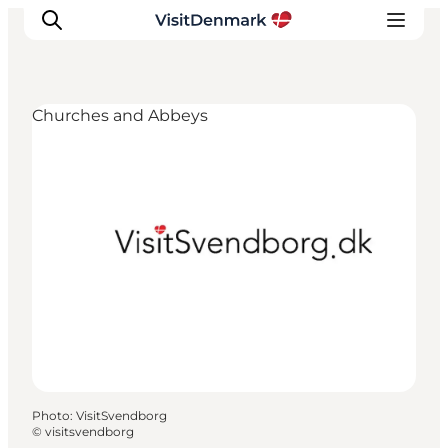
Churches and Abbeys
Inspirations
Destinations
Quoi faire
Hébergements
Planifiez votre voyage
Photo
:
VisitSvendborg
©
visitsvendborg