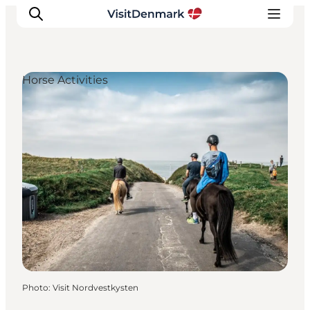
Horse Activities
Inspirations
Destinations
Quoi faire
Hébergements
Planifiez votre voyage
Photo
:
Visit Nordvestkysten