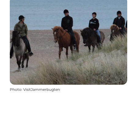
Photo
:
VisitJammerbugten