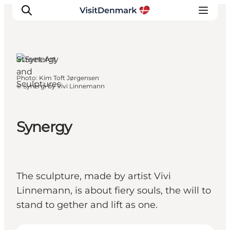
Sønderborg,
South
Jutland
Street Art
and
Photo
:
Kim Toft Jørgensen
Sculptures
Inspirations
©
Synergi by Vivi Linnemann
Destinations
Quoi faire
Synergy
Hébergements
Planifiez votre voyage
The sculpture, made by artist Vivi
Linnemann, is about fiery souls, the will to
stand to gether and lift as one.