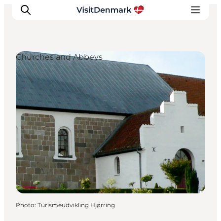
Churches and Abbeys
Inspirations
Destinations
Quoi faire
Hébergements
Planifiez votre voyage
Photo
:
Turismeudvikling Hjørring