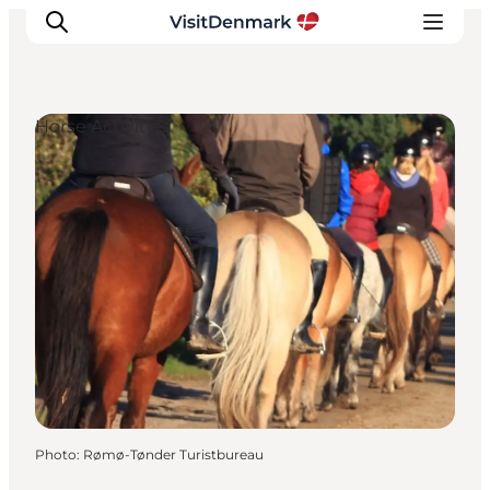
Horse Activities
Inspirations
Destinations
Quoi faire
Hébergements
Planifiez votre voyage
Photo
:
Rømø-Tønder Turistbureau